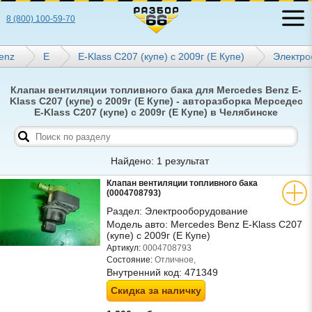
8 (800) 100-59-70
enz
E
E-Klass C207 (купе) с 2009г (Е Купе)
Электро
Клапан вентиляции топливного бака для Mercedes Benz E-
Klass C207 (купе) с 2009г (Е Купе) - авторазборка Мерседес
E-Klass C207 (купе) с 2009г (Е Купе) в Челябинске
Найдено: 1 результат
Клапан вентиляции топливного бака
(0004708793)
Раздел:
Электрооборудование
Модель авто:
Mercedes Benz E-Klass C207
(купе) с 2009г (Е Купе)
Артикул:
0004708793
Состояние:
Отличное,
Внутренний код:
471349
Скидка за наличку