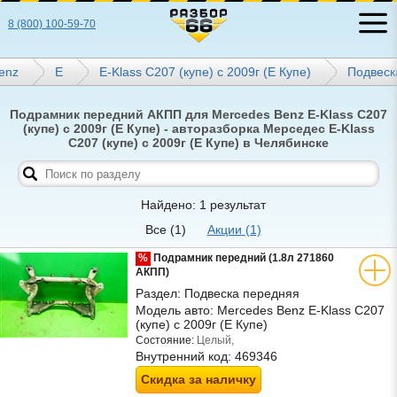
8 (800) 100-59-70
enz
E
E-Klass C207 (купе) с 2009г (Е Купе)
Подвеск
Подрамник передний АКПП для Mercedes Benz E-Klass C207
(купе) с 2009г (Е Купе) - авторазборка Мерседес E-Klass
C207 (купе) с 2009г (Е Купе) в Челябинске
Найдено: 1 результат
Все
(1)
Акции
(1)
%
Подрамник передний (1.8л 271860
АКПП)
Раздел:
Подвеска передняя
Модель авто:
Mercedes Benz E-Klass C207
(купе) с 2009г (Е Купе)
Состояние:
Целый,
Внутренний код:
469346
Скидка за наличку