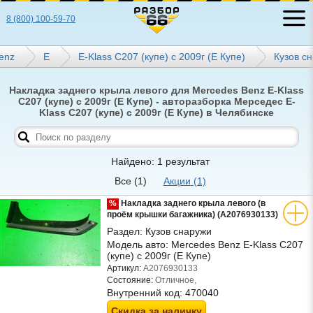
8 (800) 100-59-70
enz
E
E-Klass C207 (купе) с 2009г (Е Купе)
Кузов с
Накладка заднего крыла левого для Mercedes Benz E-Klass
C207 (купе) с 2009г (Е Купе) - авторазборка Мерседес E-
Klass C207 (купе) с 2009г (Е Купе) в Челябинске
Найдено: 1 результат
Все
(1)
Акции
(1)
%
Накладка заднего крыла левого (в
проём крышки багажника) (A2076930133)
Раздел:
Кузов снаружи
Модель авто:
Mercedes Benz E-Klass C207
(купе) с 2009г (Е Купе)
Артикул:
A2076930133
Состояние:
Отличное,
Внутренний код:
470040
Скидка за наличку