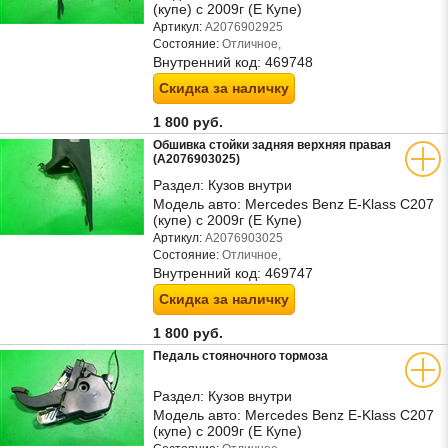
(купе) с 2009г (Е Купе)
Артикул:
A2076902925
Состояние:
Отличное,
Внутренний код:
469748
Скидка за наличку
1 800 руб.
Обшивка стойки задняя верхняя правая
(A2076903025)
Раздел:
Кузов внутри
Модель авто:
Mercedes Benz E-Klass C207
(купе) с 2009г (Е Купе)
Артикул:
A2076903025
Состояние:
Отличное,
Внутренний код:
469747
Скидка за наличку
1 800 руб.
Педаль стояночного тормоза
Раздел:
Кузов внутри
Модель авто:
Mercedes Benz E-Klass C207
(купе) с 2009г (Е Купе)