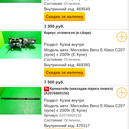
Состояние:
Отличное,
Внутренний код:
469549
Скидка за наличку
1 300 руб.
Корпус отопителя (в сборе)
Раздел:
Кузов внутри
Модель авто:
Mercedes Benz E-Klass C207
(купе) с 2009г (Е Купе)
Состояние:
Отличное,
Внутренний код:
469393
Скидка за наличку
7 500 руб.
%
Кронштейн (накладки порога левого)
(A2076800156)
Раздел:
Кузов внутри
Модель авто:
Mercedes Benz E-Klass C207
(купе) с 2009г (Е Купе)
Артикул:
A2076800156
Состояние:
Отличное,
Внутренний код:
470117