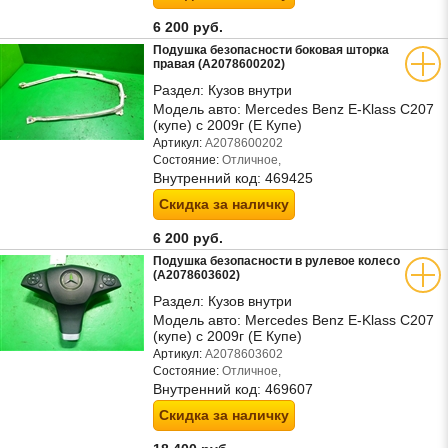
6 200 руб.
Подушка безопасности боковая шторка
правая (A2078600202)
Раздел:
Кузов внутри
Модель авто:
Mercedes Benz E-Klass C207
(купе) с 2009г (Е Купе)
Артикул:
A2078600202
Состояние:
Отличное,
Внутренний код:
469425
Скидка за наличку
6 200 руб.
Подушка безопасности в рулевое колесо
(A2078603602)
Раздел:
Кузов внутри
Модель авто:
Mercedes Benz E-Klass C207
(купе) с 2009г (Е Купе)
Артикул:
A2078603602
Состояние:
Отличное,
Внутренний код:
469607
Скидка за наличку