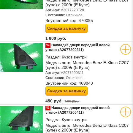
Модель авто:
Mercedes Benz E-Klass C207
(купе) с 2009г (Е Купе)
Артикул:
A2077220128
Состояние:
Отличное,
Внутренний код:
470095
Скидка за наличку
1 800 руб.
%
Накладка двери передней левой
уголок (A2077200311)
Раздел:
Кузов внутри
Модель авто:
Mercedes Benz E-Klass C207
(купе) с 2009г (Е Купе)
Артикул:
A2077200311
Состояние:
Отличное,
Внутренний код:
469843
Скидка за наличку
450 руб.
500 руб.
%
Накладка двери передней левой
уголок (A2077200411)
Раздел:
Кузов внутри
Модель авто:
Mercedes Benz E-Klass C207
(купе) с 2009г (Е Купе)