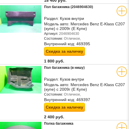
18 400 руб.
Пол багажника (2046904630)
Раздел:
Кузов внутри
Модель авто:
Mercedes Benz E-Klass C207
(купе) с 2009г (Е Купе)
Артикул:
2046904630
Состояние:
Отличное,
Внутренний код:
469395
Скидка за наличку
1 800 руб.
Пол багажника (в нишу)
Раздел:
Кузов внутри
Модель авто:
Mercedes Benz E-Klass C207
(купе) с 2009г (Е Купе)
Состояние:
Отличное,
Внутренний код:
469397
Скидка за наличку
2 400 руб.
Полка багажника