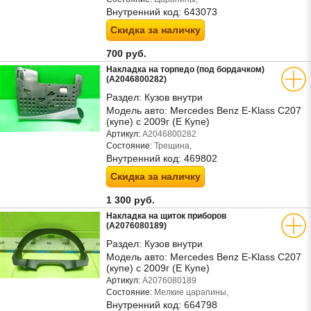
Внутренний код:
643073
Скидка за наличку
700 руб.
Накладка на торпедо (под бордачком)
(A2046800282)
Раздел:
Кузов внутри
Модель авто:
Mercedes Benz E-Klass C207
(купе) с 2009г (Е Купе)
Артикул:
A2046800282
Состояние:
Трещина,
Внутренний код:
469802
Скидка за наличку
1 300 руб.
Накладка на щиток приборов
(A2076080189)
Раздел:
Кузов внутри
Модель авто:
Mercedes Benz E-Klass C207
(купе) с 2009г (Е Купе)
Артикул:
A2076080189
Состояние:
Мелкие царапины,
Внутренний код:
664798