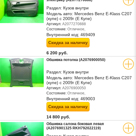
электрику (A2077270888)
Раздел:
Кузов внутри
Модель авто:
Mercedes Benz E-Klass C207
(купе) с 2009г (Е Купе)
Артикул:
A2077270888
Состояние:
Отличное,
Внутренний код:
469409
Скидка за наличку
6 200 руб.
Обшивка потолка (A2076900050)
Раздел:
Кузов внутри
Модель авто:
Mercedes Benz E-Klass C207
(купе) с 2009г (Е Купе)
Артикул:
A2076900050
Состояние:
Отличное,
Внутренний код:
469003
Скидка за наличку
14 800 руб.
Обшивка салона боковая левая
(A2076901325 RKH792022119)