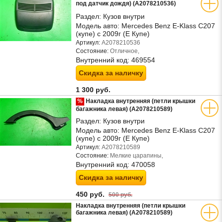
под датчик дождя) (A2078210536)
Раздел:
Кузов внутри
Модель авто:
Mercedes Benz E-Klass C207
(купе) с 2009г (Е Купе)
Артикул:
A2078210536
Состояние:
Отличное,
Внутренний код:
469554
Скидка за наличку
1 300 руб.
%
Накладка внутренняя (петли крышки
багажника левая) (A2078210589)
Раздел:
Кузов внутри
Модель авто:
Mercedes Benz E-Klass C207
(купе) с 2009г (Е Купе)
Артикул:
A2078210589
Состояние:
Мелкие царапины,
Внутренний код:
470058
Скидка за наличку
450 руб.
500 руб.
Накладка внутренняя (петли крышки
багажника левая) (A2078210589)