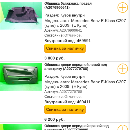
Обшивка багажника правая
(A2076900641)
Раздел:
Кузов внутри
Модель авто:
Mercedes Benz E-Klass C207
(купе) с 2009г (Е Купе)
Артикул:
A2076900641
Состояние:
Отличное,
Внутренний код:
469591
Скидка за наличку
3 000 руб.
Обшивка двери передней левой под
электрику (A2077270788)
Раздел:
Кузов внутри
Модель авто:
Mercedes Benz E-Klass C207
(купе) с 2009г (Е Купе)
Артикул:
A2077270788
Состояние:
Отличное,
Внутренний код:
469411
Скидка за наличку
6 200 руб.
Обшивка двери передней правой под