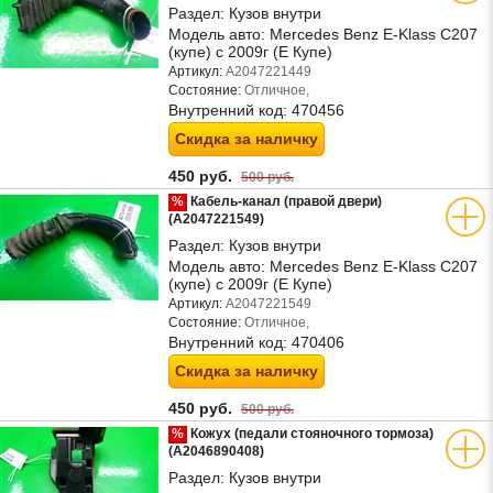
Раздел:
Кузов внутри
Модель авто:
Mercedes Benz E-Klass C207
(купе) с 2009г (Е Купе)
Артикул:
A2047221449
Состояние:
Отличное,
Внутренний код:
470456
Скидка за наличку
450 руб.
500 руб.
%
Кабель-канал (правой двери)
(A2047221549)
Раздел:
Кузов внутри
Модель авто:
Mercedes Benz E-Klass C207
(купе) с 2009г (Е Купе)
Артикул:
A2047221549
Состояние:
Отличное,
Внутренний код:
470406
Скидка за наличку
450 руб.
500 руб.
%
Кожух (педали стояночного тормоза)
(A2046890408)
Раздел:
Кузов внутри