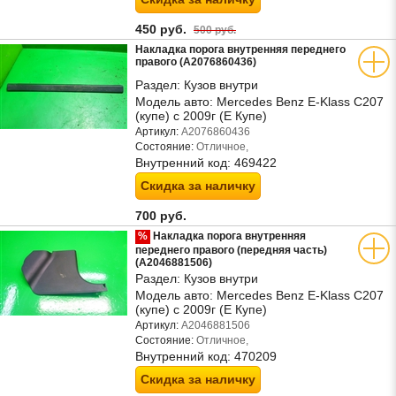
450 руб.
500 руб.
Накладка порога внутренняя переднего
правого (A2076860436)
Раздел:
Кузов внутри
Модель авто:
Mercedes Benz E-Klass C207
(купе) с 2009г (Е Купе)
Артикул:
A2076860436
Состояние:
Отличное,
Внутренний код:
469422
Скидка за наличку
700 руб.
%
Накладка порога внутренняя
переднего правого (передняя часть)
(A2046881506)
Раздел:
Кузов внутри
Модель авто:
Mercedes Benz E-Klass C207
(купе) с 2009г (Е Купе)
Артикул:
A2046881506
Состояние:
Отличное,
Внутренний код:
470209
Скидка за наличку