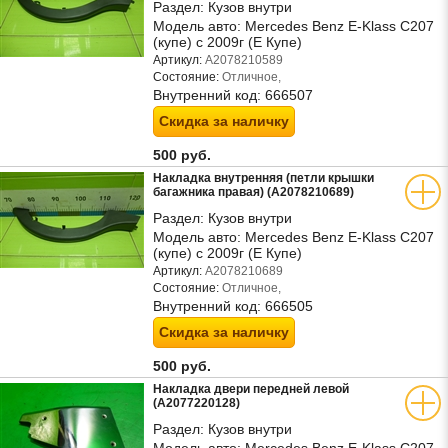
Раздел:
Кузов внутри
Модель авто:
Mercedes Benz E-Klass C207
(купе) с 2009г (Е Купе)
Артикул:
A2078210589
Состояние:
Отличное,
Внутренний код:
666507
Скидка за наличку
500 руб.
Накладка внутренняя (петли крышки
багажника правая) (A2078210689)
Раздел:
Кузов внутри
Модель авто:
Mercedes Benz E-Klass C207
(купе) с 2009г (Е Купе)
Артикул:
A2078210689
Состояние:
Отличное,
Внутренний код:
666505
Скидка за наличку
500 руб.
Накладка двери передней левой
(A2077220128)
Раздел:
Кузов внутри