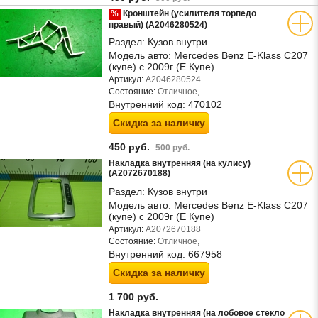
%
Кронштейн (усилителя торпедо
правый) (A2046280524)
Раздел:
Кузов внутри
Модель авто:
Mercedes Benz E-Klass C207
(купе) с 2009г (Е Купе)
Артикул:
A2046280524
Состояние:
Отличное,
Внутренний код:
470102
Скидка за наличку
450 руб.
500 руб.
Накладка внутренняя (на кулису)
(A2072670188)
Раздел:
Кузов внутри
Модель авто:
Mercedes Benz E-Klass C207
(купе) с 2009г (Е Купе)
Артикул:
A2072670188
Состояние:
Отличное,
Внутренний код:
667958
Скидка за наличку
1 700 руб.
Накладка внутренняя (на лобовое стекло