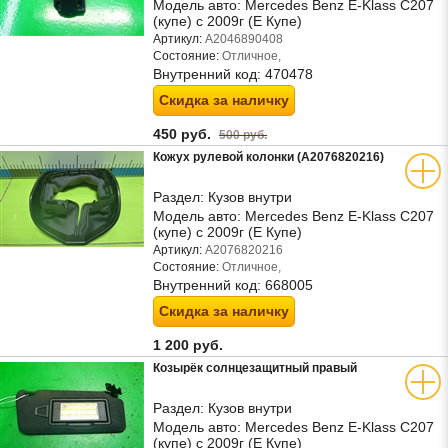
Модель авто:
Mercedes Benz E-Klass C207
(купе) с 2009г (Е Купе)
Артикул:
A2046890408
Состояние:
Отличное,
Внутренний код:
470478
Скидка за наличку
450 руб.
500 руб.
Кожух рулевой колонки (A2076820216)
Раздел:
Кузов внутри
Модель авто:
Mercedes Benz E-Klass C207
(купе) с 2009г (Е Купе)
Артикул:
A2076820216
Состояние:
Отличное,
Внутренний код:
668005
Скидка за наличку
1 200 руб.
Козырёк солнцезащитный правый
Раздел:
Кузов внутри
Модель авто:
Mercedes Benz E-Klass C207
(купе) с 2009г (Е Купе)