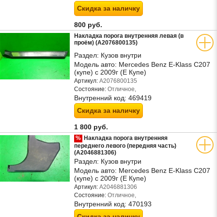
Скидка за наличку
800 руб.
Накладка порога внутренняя левая (в
проём) (A2076800135)
Раздел:
Кузов внутри
Модель авто:
Mercedes Benz E-Klass C207
(купе) с 2009г (Е Купе)
Артикул:
A2076800135
Состояние:
Отличное,
Внутренний код:
469419
Скидка за наличку
1 800 руб.
%
Накладка порога внутренняя
переднего левого (передняя часть)
(A2046881306)
Раздел:
Кузов внутри
Модель авто:
Mercedes Benz E-Klass C207
(купе) с 2009г (Е Купе)
Артикул:
A2046881306
Состояние:
Отличное,
Внутренний код:
470193
Скидка за наличку