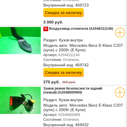
Состояние:
Отличное,
Внутренний код:
469723
Скидка за наличку
3 000 руб.
%
Воздуховод отопителя (A2048311146)
Раздел:
Кузов внутри
Модель авто:
Mercedes Benz E-Klass C207
(купе) с 2009г (Е Купе)
Артикул:
A2048311146
Состояние:
Отличное,
Внутренний код:
469742
Скидка за наличку
270 руб.
300 руб.
Замок ремня безопасности задний
(левый) (A2048600969)
Раздел:
Кузов внутри
Модель авто:
Mercedes Benz E-Klass C207
(купе) с 2009г (Е Купе)
Артикул:
A2048600969
Состояние:
Отличное,
Внутренний код:
469432