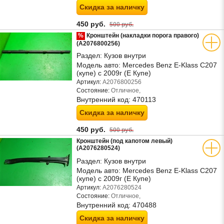
Скидка за наличку
450 руб.
500 руб.
%
Кронштейн (накладки порога правого)
(A2076800256)
Раздел:
Кузов внутри
Модель авто:
Mercedes Benz E-Klass C207
(купе) с 2009г (Е Купе)
Артикул:
A2076800256
Состояние:
Отличное,
Внутренний код:
470113
Скидка за наличку
450 руб.
500 руб.
Кронштейн (под капотом левый)
(A2076280524)
Раздел:
Кузов внутри
Модель авто:
Mercedes Benz E-Klass C207
(купе) с 2009г (Е Купе)
Артикул:
A2076280524
Состояние:
Отличное,
Внутренний код:
470488
Скидка за наличку