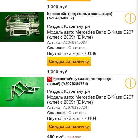
1 300 руб.
Кронштейн (под ногами пассажира)
(A2046840037)
Раздел:
Кузов внутри
Модель авто:
Mercedes Benz E-Klass C207
(купе) с 2009г (Е Купе)
Артикул:
A2046840037
Состояние:
Отличное,
Внутренний код:
470186
Скидка за наличку
1 300 руб.
%
Кронштейн (усилителя торпедо
левый) (A2076280724)
Раздел:
Кузов внутри
Модель авто:
Mercedes Benz E-Klass C207
(купе) с 2009г (Е Купе)
Артикул:
A2076280724
Состояние:
Отличное,
Внутренний код:
470104
Скидка за наличку
450 руб.
500 руб.