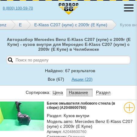
8 (800) 100-59-70
enz
E
E-Klass C207 (купе) с 2009г (Е Купе)
Кузов вн
Авторазбор Mercedes Benz E-Klass C207 (купе) с 2009г (Е
Купе) - кузов внутри для Мерседес E-Klass C207 (купе) с
2009г (Е Купе) в Челябинске
Найдено: 67 результатов
Все
(67)
Акции
(20)
Сортировка:
Цена
Название
Раздел
Бачок омывателя лобового стекла (в
сборе) (A2048600760)
Раздел:
Кузов внутри
Модель авто:
Mercedes Benz E-Klass C207
(купе) с 2009г (Е Купе)
Артикул:
A2048600760