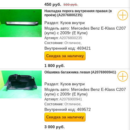
450 руб.
500 руб.
Накладка порога внутренняя правая (в
проём) (A2076800235)
Раздел:
Кузов внутри
Модель авто:
Mercedes Benz E-Klass C207
(купе) с 2009г (Е Купе)
Артикул:
A2076800235
Состояние:
Отличное,
Внутренний код:
469421
Скидка за наличку
1 800 руб.
Обшивка багажника левая (A2076900941)
Раздел:
Кузов внутри
Модель авто:
Mercedes Benz E-Klass C207
(купе) с 2009г (Е Купе)
Артикул:
A2076900941
Состояние:
Отличное,
Внутренний код:
469572
Скидка за наличку
3 000 руб.