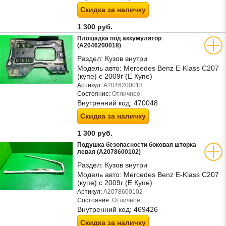
Скидка за наличку
1 300 руб.
Площадка под аккумулятор
(A2046200018)
Раздел:
Кузов внутри
Модель авто:
Mercedes Benz E-Klass C207
(купе) с 2009г (Е Купе)
Артикул:
A2046200018
Состояние:
Отличное,
Внутренний код:
470048
Скидка за наличку
1 300 руб.
Подушка безопасности боковая шторка
левая (A2078600102)
Раздел:
Кузов внутри
Модель авто:
Mercedes Benz E-Klass C207
(купе) с 2009г (Е Купе)
Артикул:
A2078600102
Состояние:
Отличное,
Внутренний код:
469426
Скидка за наличку