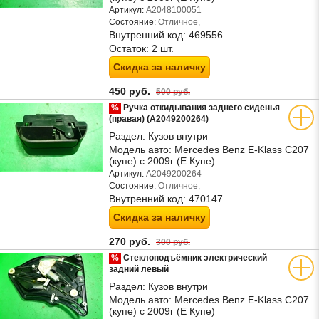
Артикул:
A2048100051
Состояние:
Отличное,
Внутренний код:
469556
Остаток:
2 шт.
Скидка за наличку
450 руб.
500 руб.
%
Ручка откидывания заднего сиденья
(правая) (A2049200264)
Раздел:
Кузов внутри
Модель авто:
Mercedes Benz E-Klass C207
(купе) с 2009г (Е Купе)
Артикул:
A2049200264
Состояние:
Отличное,
Внутренний код:
470147
Скидка за наличку
270 руб.
300 руб.
%
Стеклоподъёмник электрический
задний левый
Раздел:
Кузов внутри
Модель авто:
Mercedes Benz E-Klass C207
(купе) с 2009г (Е Купе)