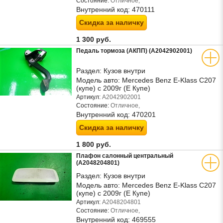
Состояние:
Отличное,
Внутренний код:
470111
Скидка за наличку
1 300 руб.
Педаль тормоза (АКПП) (A2042902001)
Раздел:
Кузов внутри
Модель авто:
Mercedes Benz E-Klass C207
(купе) с 2009г (Е Купе)
Артикул:
A2042902001
Состояние:
Отличное,
Внутренний код:
470201
Скидка за наличку
1 800 руб.
Плафон салонный центральный
(A2048204801)
Раздел:
Кузов внутри
Модель авто:
Mercedes Benz E-Klass C207
(купе) с 2009г (Е Купе)
Артикул:
A2048204801
Состояние:
Отличное,
Внутренний код:
469555