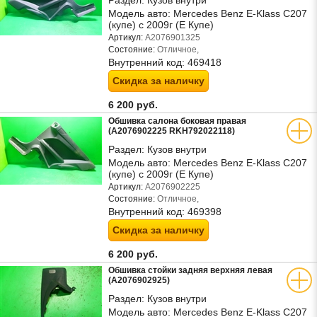
Раздел:
Кузов внутри
Модель авто:
Mercedes Benz E-Klass C207
(купе) с 2009г (Е Купе)
Артикул:
A2076901325
Состояние:
Отличное,
Внутренний код:
469418
Скидка за наличку
6 200 руб.
Обшивка салона боковая правая
(A2076902225 RKH792022118)
Раздел:
Кузов внутри
Модель авто:
Mercedes Benz E-Klass C207
(купе) с 2009г (Е Купе)
Артикул:
A2076902225
Состояние:
Отличное,
Внутренний код:
469398
Скидка за наличку
6 200 руб.
Обшивка стойки задняя верхняя левая
(A2076902925)
Раздел:
Кузов внутри
Модель авто:
Mercedes Benz E-Klass C207