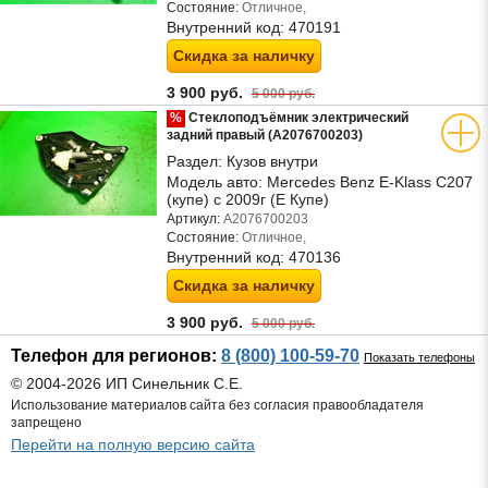
Состояние:
Отличное,
Внутренний код:
470191
Скидка за наличку
3 900 руб.
5 000 руб.
%
Стеклоподъёмник электрический
задний правый (A2076700203)
Раздел:
Кузов внутри
Модель авто:
Mercedes Benz E-Klass C207
(купе) с 2009г (Е Купе)
Артикул:
A2076700203
Состояние:
Отличное,
Внутренний код:
470136
Скидка за наличку
3 900 руб.
5 000 руб.
Телефон для регионов:
8 (800) 100-59-70
Показать телефоны
© 2004-2026 ИП Синельник С.Е.
Использование материалов сайта без согласия правообладателя
запрещено
Перейти на полную версию сайта