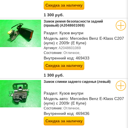
Скидка за наличку
1 300 руб.
Замок ремня безопасности задний
(правый) (A2048601069)
Раздел:
Кузов внутри
Модель авто:
Mercedes Benz E-Klass C207
(купе) с 2009г (Е Купе)
Артикул:
A2048601069
Состояние:
Отличное,
Внутренний код:
469433
Скидка за наличку
1 300 руб.
Замок спинки заднего сиденья (левый)
Раздел:
Кузов внутри
Модель авто:
Mercedes Benz E-Klass C207
(купе) с 2009г (Е Купе)
Состояние:
Отличное,
Внутренний код:
469436
Скидка за наличку