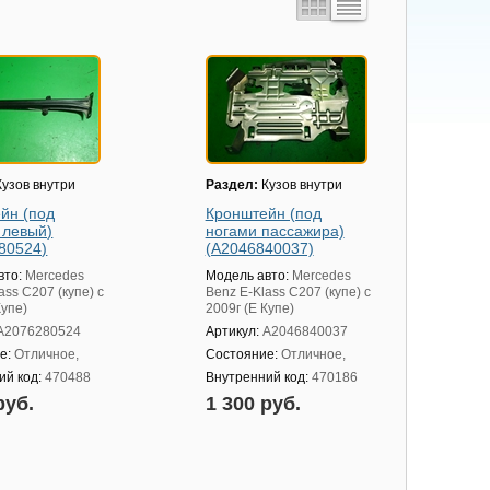
узов внутри
Раздел:
Кузов внутри
йн (под
Кронштейн (под
 левый)
ногами пассажира)
80524)
(A2046840037)
вто:
Mercedes
Модель авто:
Mercedes
ass C207 (купе) с
Benz E-Klass C207 (купе) с
Купе)
2009г (Е Купе)
A2076280524
Артикул:
A2046840037
е:
Отличное,
Состояние:
Отличное,
ий код:
470488
Внутренний код:
470186
руб.
1 300 руб.