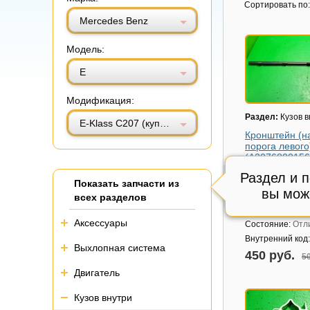
Витринный вид
Табличный вид
Сортировать по:
Mercedes Benz
Модель:
E
Модификация:
Раздел:
Кузов в
E-Klass C207 (купе) с 2009г (Е Купе)
Кронштейн (н
порога левого
(A2076800156
Модель авто:
Me
Раздел и 
Показать запчасти из
Benz E-Klass C20
вы мож
2009г (Е Купе)
всех разделов
Артикул:
A2076
Аксессуары
Состояние:
Отл
Внутренний код
Выхлопная система
450 руб.
50
Двигатель
Кузов внутри