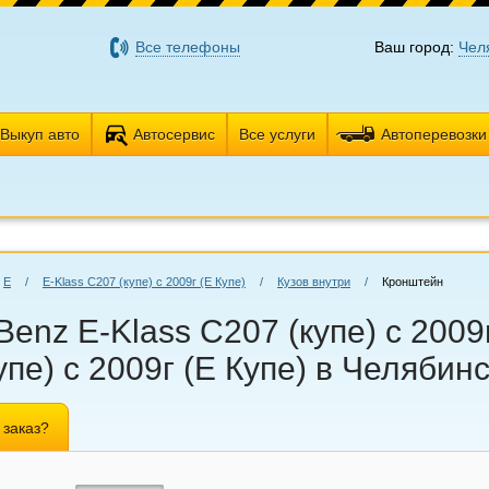
Все телефоны
Ваш город:
Чел
Выкуп авто
Автосервис
Все услуги
Автоперевозки
E
/
E-Klass C207 (купе) с 2009г (Е Купе)
/
Кузов внутри
/
Кронштейн
nz E-Klass C207 (купе) с 2009г
пе) с 2009г (Е Купе) в Челябин
 заказ?