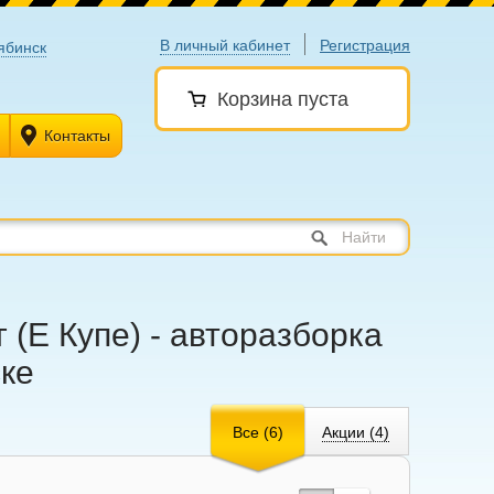
В личный кабинет
Регистрация
ябинск
Корзина пуста
Контакты
Найти
 (Е Купе) - авторазборка
ске
Все (6)
Акции (4)