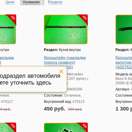
Цене
Названию
Разделу
нутри
Раздел:
Кузов внутри
Раздел:
К
акладки
Кронштейн (накладки
Кронште
)
порога правого)
капотом
)
(A2076800256)
(A20762
rcedes
Модель авто:
Mercedes
Модель а
подраздел автомобиля
7 (купе) с
Benz E-Klass C207 (купе) с
Benz E-Kl
ете уточнить здесь
2009г (Е Купе)
2009г (Е 
800156
Артикул:
A2076800256
Артикул:
ичное,
Состояние:
Отличное,
Состояни
:
470117
Внутренний код:
470113
Внутренн
450 руб.
1 300 
0 руб.
500 руб.