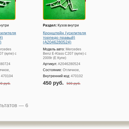
нутри
Раздел:
Кузов внутри
силителя
Кронштейн (усилителя
й)
торпедо правый)
)
(A2046280524)
rcedes
Модель авто:
Mercedes
7 (купе) с
Benz E-Klass C207 (купе) с
2009г (Е Купе)
280724
Артикул:
A2046280524
ичное,
Состояние:
Отличное,
:
470104
Внутренний код:
470102
450 руб.
0 руб.
500 руб.
ультатов —
6