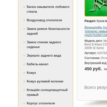
Бачок омывателя лобового
стекла
Воздуховод отопителя
Раздел:
Кузов в
Кронштейн (у
Замок ремня безопасности
торпедо левы
задний
(A2076280724
Модель авто:
Me
Замок спинки заднего
Benz E-Klass C20
сиденья
2009г (Е Купе)
Артикул:
A2076
Зеркало заднего вида
Состояние:
Отл
Внутренний код
Кабель-канал
450 руб.
50
Кожух
Кожух рулевой колонки
Всего рез
Козырёк солнцезащитный
правый
Корпус отопителя