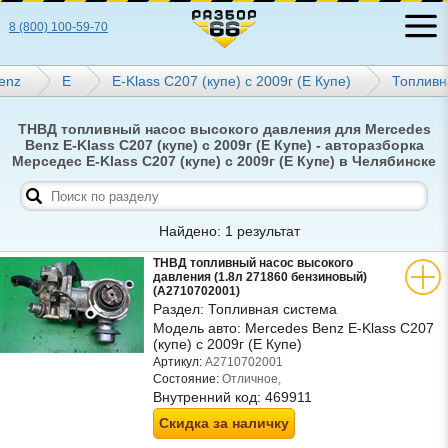
8 (800) 100-59-70
enz
E
E-Klass C207 (купе) с 2009г (Е Купе)
Топливн
ТНВД топливный насос высокого давления для Mercedes
Benz E-Klass C207 (купе) с 2009г (Е Купе) - авторазборка
Мерседес E-Klass C207 (купе) с 2009г (Е Купе) в Челябинске
Найдено: 1 результат
ТНВД топливный насос высокого
давления (1.8л 271860 бензиновый)
(A2710702001)
Раздел:
Топливная система
Модель авто:
Mercedes Benz E-Klass C207
(купе) с 2009г (Е Купе)
Артикул:
A2710702001
Состояние:
Отличное,
Внутренний код:
469911
Скидка за наличку