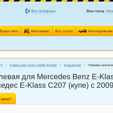
Все телефоны
Ваш город:
Чел
Выкуп авто
Автосервис
Все услуги
Автоперевозки
E
/
E-Klass C207 (купе) с 2009г (Е Купе)
/
Кузов внутри
/
Обшивка салона б
евая для Mercedes Benz E-Klass
едес E-Klass C207 (купе) с 2009
 заказ?