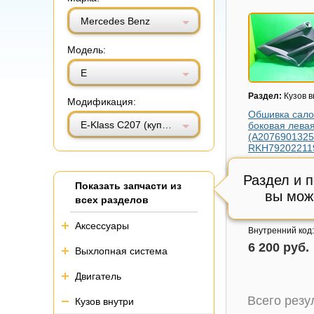
Витринный вид
Табличный вид
Mercedes Benz
Модель:
E
Раздел:
Кузов в
Модификация:
Обшивка сал
E-Klass C207 (купе) с 2009г (Е Купе)
боковая лева
(A2076901325
RKH79202211
Модель авто:
Me
Benz E-Klass C20
Раздел и 
Показать запчасти из
2009г (Е Купе)
вы мож
всех разделов
Артикул:
A2076
Состояние:
Отл
Аксессуары
Внутренний код
6 200 руб.
Выхлопная система
Двигатель
Всего рез
Кузов внутри