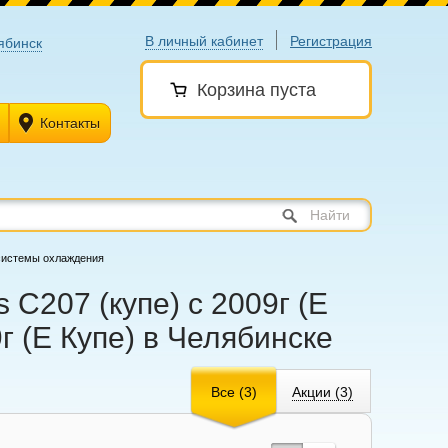
В личный кабинет
Регистрация
ябинск
Корзина пуста
Контакты
Найти
системы охлаждения
C207 (купе) с 2009г (Е
г (Е Купе) в Челябинске
Все (3)
Акции (3)