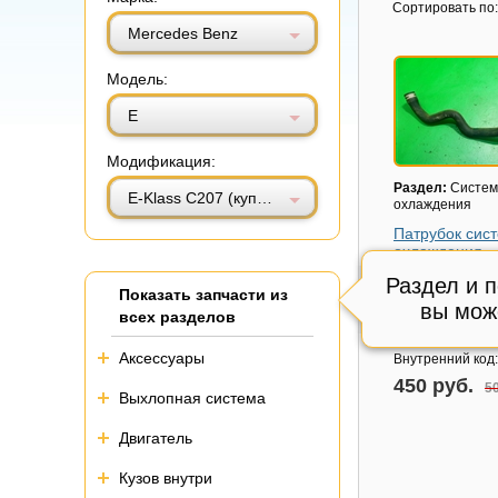
Витринный вид
Табличный вид
Сортировать по:
Mercedes Benz
Модель:
E
Модификация:
Раздел:
Систем
E-Klass C207 (купе) с 2009г (Е Купе)
охлаждения
Патрубок сис
охлаждения
Модель авто:
Me
Раздел и 
Показать запчасти из
Benz E-Klass C20
вы мож
2009г (Е Купе)
всех разделов
Состояние:
Отл
Аксессуары
Внутренний код
450 руб.
50
Выхлопная система
Двигатель
Кузов внутри