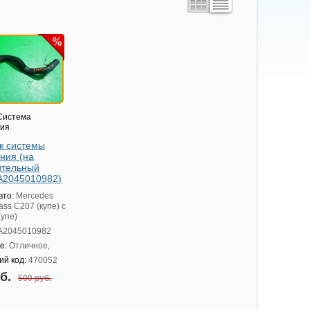
истема
ния
к системы
ния (на
ительный
(A2045010982)
вто:
Mercedes
ass C207 (купе) с
Купе)
A2045010982
е:
Отличное,
ий код:
470052
уб.
500 руб.