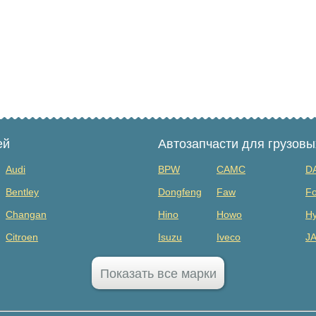
ей
Автозапчасти для грузов
Audi
BPW
CAMC
D
Bentley
Dongfeng
Faw
Fo
Changan
Hino
Howo
Hy
Citroen
Isuzu
Iveco
J
Dodge
MAZ
Mercedes Benz
Mi
Показать все марки
FAW
Sany
Scania
S
GAC
SHANQI
Sitrak
Vo