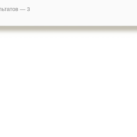
ультатов —
3