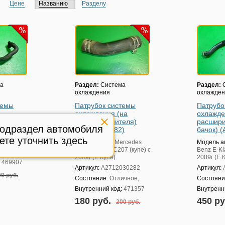
Цене
Названию
Разделу
а
Раздел:
Система
Раздел:
С
охлаждения
охлажде
темы
Патрубок системы
Патрубо
охлаждения (на
охлажде
клапан отопителя)
расшир
rcedes
подраздел автомобиля
(A2712030282)
бачок) 
7 (купе) с
ете уточнить здесь
Модель авто:
Mercedes
Модель а
Benz E-Klass C207 (купе) с
Benz E-Kl
ичное,
2009г (Е Купе)
2009г (Е 
:
469907
Артикул:
A2712030282
Артикул:
0 руб.
Состояние:
Отличное,
Состояни
Внутренний код:
471357
Внутренн
180 руб.
450 р
200 руб.