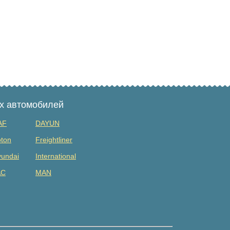
ых автомобилей
AF
DAYUN
ton
Freightliner
undai
International
AC
MAN
tsubishi
Renault
DAC
Shacman (shaanxi)
lvo
Yuejin