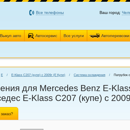
Все телефоны
Ваш город:
Чел
Выкуп авто
Автосервис
Все услуги
Автоперевозки
E
/
E-Klass C207 (купе) с 2009г (Е Купе)
/
Система охлаждения
/
Патрубок 
ния для Mercedes Benz E-Klass 
едес E-Klass C207 (купе) с 2009
 заказ?