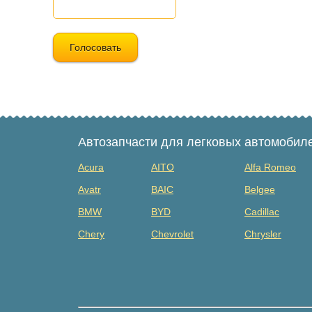
Голосовать
Автозапчасти для легковых автомобил
Acura
AITO
Alfa Romeo
Avatr
BAIC
Belgee
BMW
BYD
Cadillac
Chery
Chevrolet
Chrysler
Dacia
Daewoo
Datsun
Dongfeng
Evolute
Exeed
Fiat
Ford
Foton