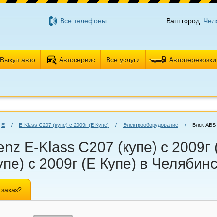
Все телефоны
Ваш город:
Чел
Выкуп авто
Автосервис
Все услуги
Автоперевозки
E
/
E-Klass C207 (купе) с 2009г (Е Купе)
/
Электрооборудование
/
Блок ABS
z E-Klass C207 (купе) с 2009г 
пе) с 2009г (Е Купе) в Челябин
 заказ?