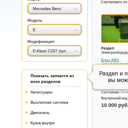
Витринный вид
Табличный вид
Сортировать по:
Mercedes Benz
Модель:
E
Модификация:
Раздел:
E-Klass C207 (купе) с 2009г (Е Купе)
Электрооборуд
Блок ABS
(A2124312912
Модель авто:
Me
Раздел и 
Показать запчасти из
Benz E-Klass C20
вы мож
2009г (Е Купе)
всех разделов
Артикул:
A2124
Аксессуары
Состояние:
Отл
Внутренний код
Выхлопная система
10 000 руб
Двигатель
Кузов внутри