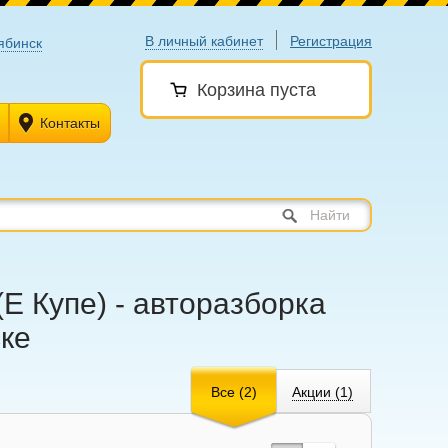
В личный кабинет
Регистрация
ябинск
Корзина пуста
Контакты
Найти
(Е Купе) - авторазборка
ске
Все (2)
Акции (1)