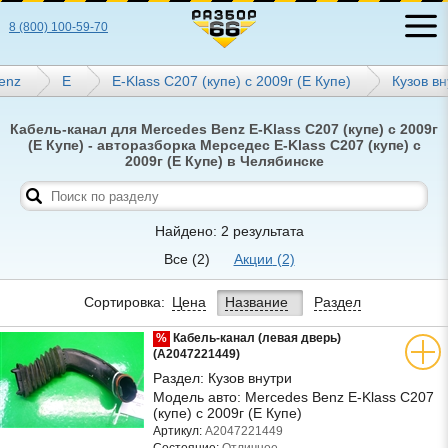
8 (800) 100-59-70
enz
E
E-Klass C207 (купе) с 2009г (Е Купе)
Кузов вн
Кабель-канал для Mercedes Benz E-Klass C207 (купе) с 2009г
(Е Купе) - авторазборка Мерседес E-Klass C207 (купе) с
2009г (Е Купе) в Челябинске
Найдено: 2 результата
Все
(2)
Акции
(2)
Сортировка:
Цена
Название
Раздел
%
Кабель-канал (левая дверь)
(A2047221449)
Раздел:
Кузов внутри
Модель авто:
Mercedes Benz E-Klass C207
(купе) с 2009г (Е Купе)
Артикул:
A2047221449