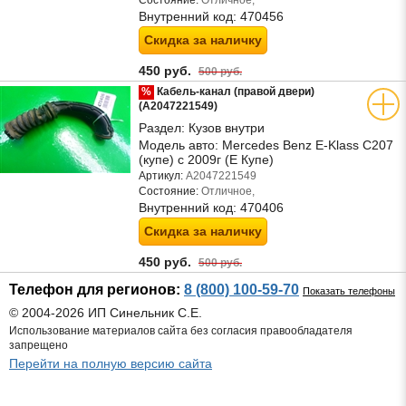
Состояние:
Отличное,
Внутренний код:
470456
Скидка за наличку
450 руб.
500 руб.
%
Кабель-канал (правой двери)
(A2047221549)
Раздел:
Кузов внутри
Модель авто:
Mercedes Benz E-Klass C207
(купе) с 2009г (Е Купе)
Артикул:
A2047221549
Состояние:
Отличное,
Внутренний код:
470406
Скидка за наличку
450 руб.
500 руб.
Телефон для регионов:
8 (800) 100-59-70
Показать телефоны
© 2004-2026 ИП Синельник С.Е.
Использование материалов сайта без согласия правообладателя
запрещено
Перейти на полную версию сайта