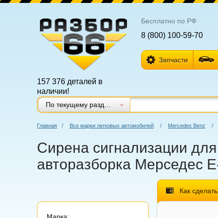
Бесплатно по РФ
8 (800) 100-59-70
Запчасти
157 376 деталей в
наличии!
По текущему разделу
Главная
/
Все марки легковых автомобилей
/
Mercedes Benz
/
Сирена сигнализации для M
авторазборка Мерседес E-K
Как сделать
Марка: