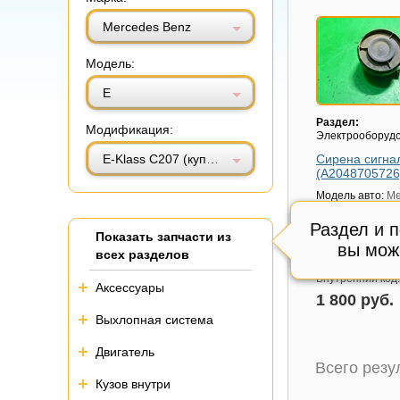
Витринный вид
Табличный вид
Mercedes Benz
Модель:
E
Раздел:
Модификация:
Электрооборуд
E-Klass C207 (купе) с 2009г (Е Купе)
Сирена сигна
(A2048705726
Модель авто:
Me
Benz E-Klass C20
2009г (Е Купе)
Раздел и 
Показать запчасти из
Артикул:
A2048
вы мож
всех разделов
Состояние:
Отл
Внутренний код
Аксессуары
1 800 руб.
Выхлопная система
Двигатель
Всего рез
Кузов внутри