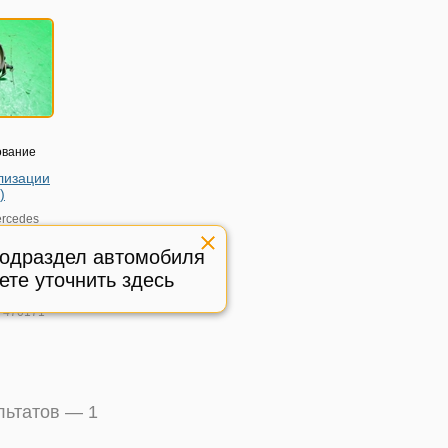
ование
лизации
)
rcedes
7 (купе) с
подраздел автомобиля
705726
ете уточнить здесь
ичное,
:
470171
ультатов —
1