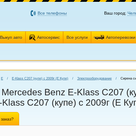
Все телефоны
Ваш город:
Чел
Выкуп авто
Автосервис
Все услуги
Автоперевозки
E
/
E-Klass C207 (купе) с 2009г (Е Купе)
/
Электрооборудование
/
Сирена с
ercedes Benz E-Klass C207 (куп
lass C207 (купе) с 2009г (Е Ку
 заказ?