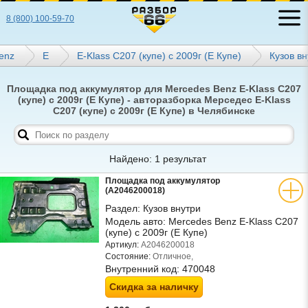
8 (800) 100-59-70
enz
E
E-Klass C207 (купе) с 2009г (Е Купе)
Кузов вн
Площадка под аккумулятор для Mercedes Benz E-Klass C207
(купе) с 2009г (Е Купе) - авторазборка Мерседес E-Klass
C207 (купе) с 2009г (Е Купе) в Челябинске
Найдено: 1 результат
Площадка под аккумулятор
(A2046200018)
Раздел:
Кузов внутри
Модель авто:
Mercedes Benz E-Klass C207
(купе) с 2009г (Е Купе)
Артикул:
A2046200018
Состояние:
Отличное,
Внутренний код:
470048
Скидка за наличку