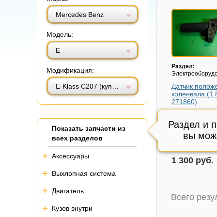
Витринный вид
Табличный вид
Mercedes Benz
Модель:
E
Раздел:
Модификация:
Электрооборуд
E-Klass C207 (купе) с 2009г (Е Купе)
Датчик полож
коленвала (1.
271860)
Модель авто:
Me
Benz E-Klass C20
Раздел и 
Показать запчасти из
2009г (Е Купе)
вы мож
всех разделов
Состояние:
Отл
Внутренний код
Аксессуары
1 300 руб.
Выхлопная система
Двигатель
Всего рез
Кузов внутри