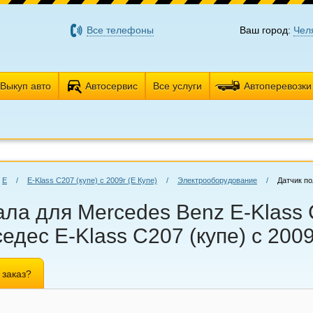
Все телефоны
Ваш город:
Чел
Выкуп авто
Автосервис
Все услуги
Автоперевозки
E
/
E-Klass C207 (купе) с 2009г (Е Купе)
/
Электрооборудование
/
Датчик п
ла для Mercedes Benz E-Klass C
едес E-Klass C207 (купе) с 2009
 заказ?