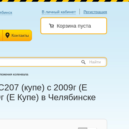
В личный кабинет
Регистрация
ябинск
Корзина пуста
Контакты
Найти
оложения коленвала
207 (купе) с 2009г (Е
г (Е Купе) в Челябинске