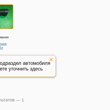
ование
ения
8л
rcedes
7 (купе) с
подраздел автомобиля
ете уточнить здесь
ичное,
:
471375
ультатов —
1