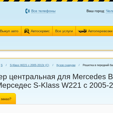
Все телефоны
Ваш город:
Чел
Выкуп авто
Автосервис
Все услуги
Автоперевозки
S
/
S-Klass W221 с 2005-2013г (С)
/
Кузов снаружи
/
Решетка в передний б
р центральная для Mercedes B
 Мерседес S-Klass W221 с 2005-2
 заказ?