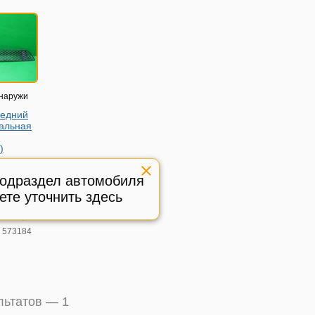
снаружи
редний
альная
)
rcedes
21 с 2005-
подраздел автомобиля
ете уточнить здесь
852322
ичное,
:
573184
ультатов —
1