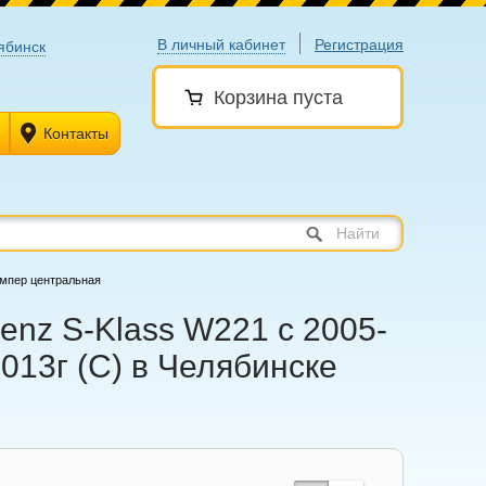
В личный кабинет
Регистрация
ябинск
Корзина пуста
Контакты
Найти
ампер центральная
enz S-Klass W221 с 2005-
013г (С) в Челябинске