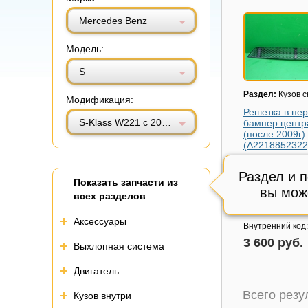
Витринный вид
Табличный вид
Mercedes Benz
Модель:
S
Раздел:
Кузов 
Модификация:
Решетка в пе
S-Klass W221 с 2005-2013г (С)
бампер центр
(после 2009г)
(A2218852322
Модель авто:
Me
Benz S-Klass W2
Раздел и 
Показать запчасти из
2013г (С)
вы мож
всех разделов
Артикул:
A2218
Состояние:
Отл
Аксессуары
Внутренний код
3 600 руб.
Выхлопная система
Двигатель
Всего рез
Кузов внутри