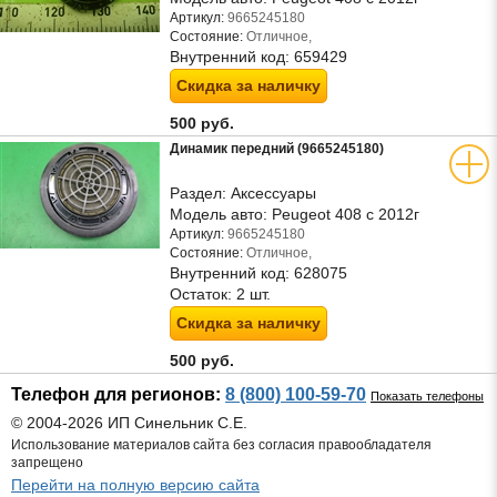
Артикул:
9665245180
Состояние:
Отличное,
Внутренний код:
659429
Скидка за наличку
500 руб.
Динамик передний (9665245180)
Раздел:
Аксессуары
Модель авто:
Peugeot 408 с 2012г
Артикул:
9665245180
Состояние:
Отличное,
Внутренний код:
628075
Остаток:
2 шт.
Скидка за наличку
500 руб.
Телефон для регионов:
8 (800) 100-59-70
Показать телефоны
© 2004-2026 ИП Синельник С.Е.
Использование материалов сайта без согласия правообладателя
запрещено
Перейти на полную версию сайта