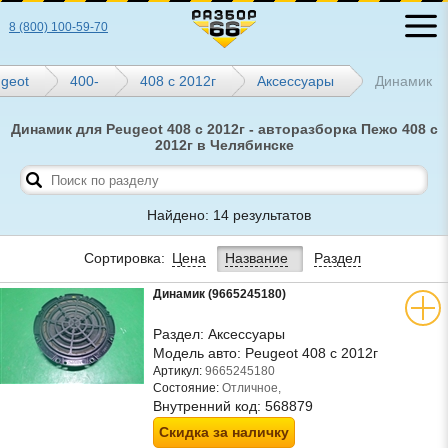
8 (800) 100-59-70
geot
400-
408 с 2012г
Аксессуары
Динамик
Динамик для Peugeot 408 с 2012г - авторазборка Пежо 408 с
2012г в Челябинске
Найдено: 14 результатов
Сортировка:
Цена
Название
Раздел
Динамик (9665245180)
Раздел:
Аксессуары
Модель авто:
Peugeot 408 с 2012г
Артикул:
9665245180
Состояние:
Отличное,
Внутренний код:
568879
Скидка за наличку