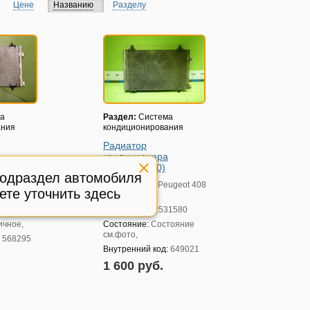
Цене
Названию
Разделу
а
Раздел:
Система
ания
кондиционирования
Радиатор
кондиционера
(9682531580)
подраздел автомобиля
ugeot 408
Модель авто:
Peugeot 408
ете уточнить здесь
с 2012г
1280
Артикул:
9682531580
ичное,
Состояние:
Состояние
см.фото,
:
568295
Внутренний код:
649021
1 600 руб.