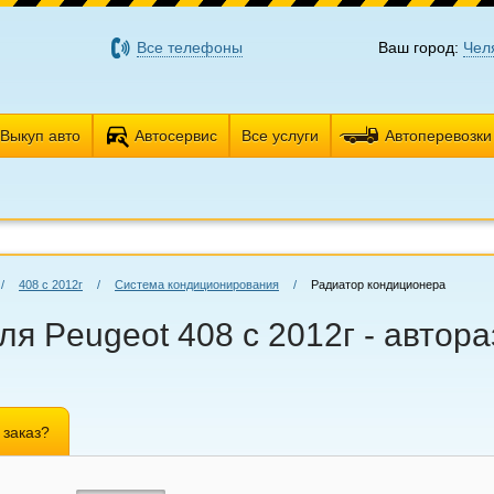
Все телефоны
Ваш город:
Чел
Выкуп авто
Автосервис
Все услуги
Автоперевозки
/
408 с 2012г
/
Система кондиционирования
/
Радиатор кондиционера
я Peugeot 408 с 2012г - автора
 заказ?