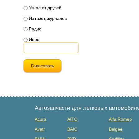
Узнал от друзей
Из газет, журналов
Радио
Иное
Голосовать
Автозапчасти для легковых автомобил
Acura
AITO
Alfa Romeo
Avatr
BAIC
Belgee