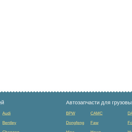
ей
Автозапчасти для грузов
Audi
BPW
CAMC
D
Bentley
Dongfeng
Faw
Fo