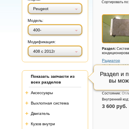
Витринный вид
Табличный вид
Сортировать по:
Peugeot
Модель:
400-
Модификация:
Раздел:
Систем
408 с 2012г
кондициониров
Радиатор
кондиционера
(9682531280)
Раздел и 
Показать запчасти из
Модель авто:
Pe
вы мож
с 2012г
всех разделов
Артикул:
968253
Аксессуары
Состояние:
Отл
Внутренний код
Выхлопная система
3 600 руб.
Двигатель
Кузов внутри