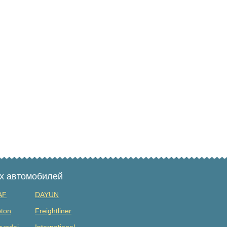
ых автомобилей
AF
DAYUN
ton
Freightliner