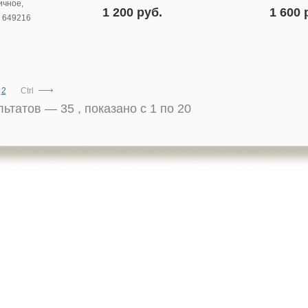
ичное,
1 200 руб.
1 600 
:
649216
2
Ctrl
ультатов —
35
, показано с 1 по 20