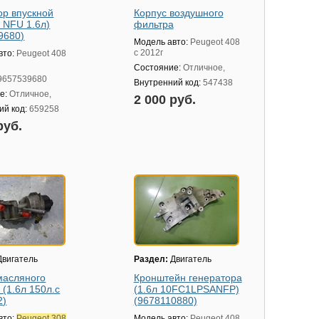
ор впускной
Корпус воздушного
 NFU 1.6л)
фильтра
9680)
Модель авто:
Peugeot 408
с 2012г
вто:
Peugeot 408
Состояние:
Отличное,
9657539680
Внутренний код:
547438
е:
Отличное,
2 000 руб.
ий код:
659258
руб.
вигатель
Раздел:
Двигатель
масляного
Кронштейн генератора
 (1.6л 150л.с
(1.6л 10FC1LPSANFP)
2)
(9678110880)
вто:
Peugeot 308
Модель авто:
Peugeot 408