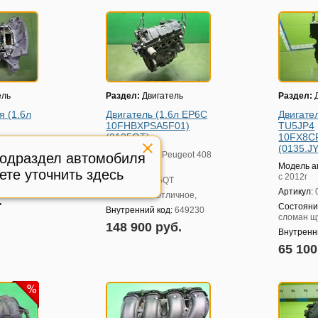
ель
Раздел:
Двигатель
Раздел:
Д
я (1.6л
Двигатель (1.6л EP6C
Двигател
10FHBXPSA5F01)
TU5JP4
(0135QT)
10FX8C
ugeot 408
(0135.JY
Модель авто:
Peugeot 408
подраздел автомобиля
с 2012г
Модель а
ичное,
ете уточнить здесь
с 2012г
Артикул:
0135QT
:
628238
Артикул:
Состояние:
Отличное,
.
Состояни
Внутренний код:
649230
сломан щ
148 900 руб.
Внутренн
65 10