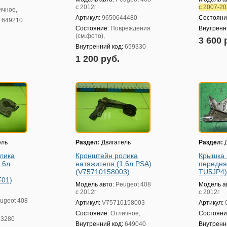
с 2012г
с 2007-20
ичное,
Артикул:
9650644480
Состояни
:
649210
Состояние:
Повреждения
Внутренн
(см.фото),
3 600 
Внутренний код:
659330
1 200 руб.
ель
Раздел:
Двигатель
Раздел:
Д
лика
Кронштейн ролика
Крышка 
.6л
натяжителя (1.6л PSA)
передня
(V75710158003)
TU5JP4)
01)
Модель авто:
Peugeot 408
Модель а
с 2012г
с 2012г
ugeot 408
Артикул:
V75710158003
Артикул:
Состояние:
Отличное,
Состояни
83280
Внутренний код:
649040
Внутренн