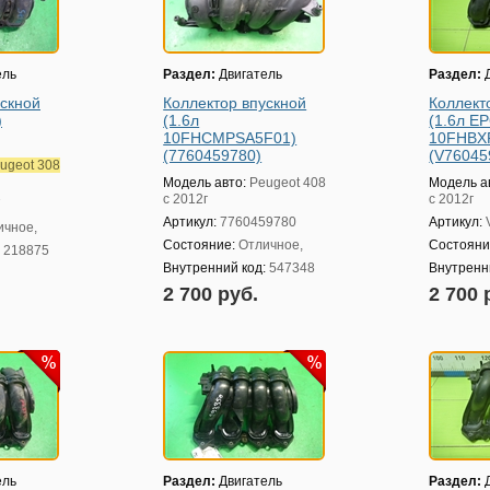
ель
Раздел:
Двигатель
Раздел:
Д
ускной
Коллектор впускной
Коллект
)
(1.6л
(1.6л E
10FHCMPSA5F01)
10FHBX
(7760459780)
(V76045
ugeot 308
Модель авто:
Peugeot 408
Модель а
с 2012г
с 2012г
7
Артикул:
7760459780
Артикул:
ичное,
Состояние:
Отличное,
Состояни
:
218875
Внутренний код:
547348
Внутренн
2 700 руб.
2 700 
ель
Раздел:
Двигатель
Раздел:
Д