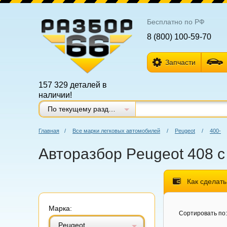
Бесплатно по РФ
8 (800) 100-59-70
Запчасти
157 329 деталей в
наличии!
По текущему разделу
Главная
/
Все марки легковых автомобилей
/
Peugeot
/
400-
Авторазбор Peugeot 408 с
Как сделать
Марка:
Витринный вид
Табличный вид
Сортировать по:
Peugeot