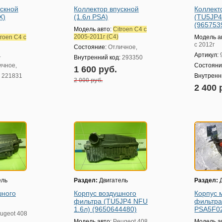
ускной
Коллектор впускной
Коллект
X)
(1.6л PSA)
(TU5JP4
(965753
Модель авто:
Citroen C4 с
2005-2011г (С4)
troen C4 с
Модель а
с 2012г
Состояние:
Отличное,
1
Артикул:
Внутренний код:
293350
ичное,
Состояни
1 600 руб.
:
221831
Внутренн
2 000 руб.
2 400 
ель
Раздел:
Двигатель
Раздел:
Д
шного
Корпус воздушного
Корпус 
фильтра (TU5JP4 NFU
фильтра
1.6л) (9650644480)
PSA5F0
ugeot 408
Модель авто:
Peugeot 408
Модель а