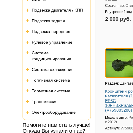
Состояние:
Отл
Подвеска двигателя / КПП
Внутренний код
2 000 руб.
Подвеска задняя
Подвеска передняя
Рулевое управление
Система
кондиционирования
Система охлаждения
Топливная система
Раздел:
Двигат
Тормозная система
Кронштейн ро
натяжителя (1
EP6C
Трансмиссия
10FHBXPSA5F
(V759883280)
Электрооборудование
Модель авто:
Pe
с 2012г
Помогите нам стать лучше!
Артикул:
V7598
Откуда Вы узнали о нас?