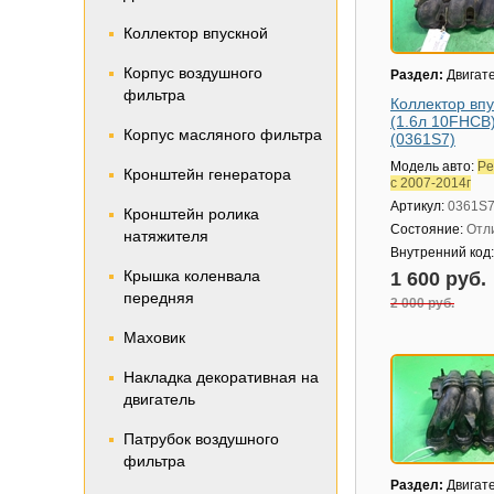
Коллектор впускной
Корпус воздушного
Раздел:
Двигат
фильтра
Коллектор вп
(1.6л 10FHCB
Корпус масляного фильтра
(0361S7)
Модель авто:
Pe
Кронштейн генератора
с 2007-2014г
Артикул:
0361S
Кронштейн ролика
Состояние:
Отл
натяжителя
Внутренний код
Крышка коленвала
1 600 руб.
передняя
2 000 руб.
Маховик
Накладка декоративная на
двигатель
Патрубок воздушного
фильтра
Раздел:
Двигат