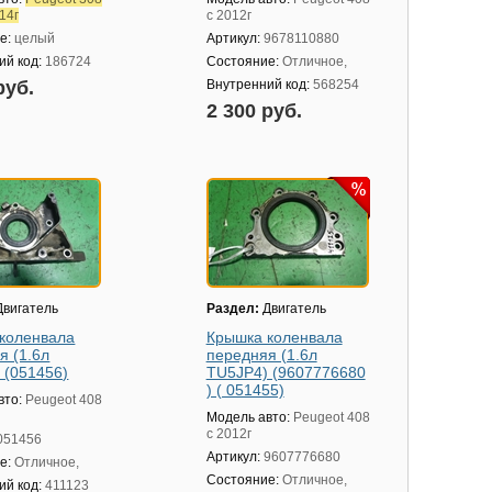
14г
с 2012г
е:
целый
Артикул:
9678110880
ий код:
186724
Состояние:
Отличное,
руб.
Внутренний код:
568254
2 300 руб.
вигатель
Раздел:
Двигатель
коленвала
Крышка коленвала
я (1.6л
передняя (1.6л
 (051456)
TU5JP4) (9607776680
) ( 051455)
вто:
Peugeot 408
Модель авто:
Peugeot 408
с 2012г
051456
Артикул:
9607776680
е:
Отличное,
Состояние:
Отличное,
ий код:
411123