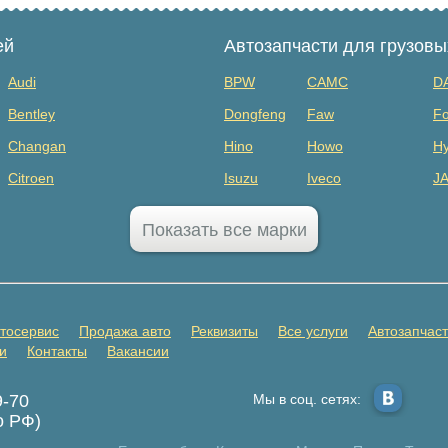
ей
Автозапчасти для грузов
Audi
BPW
CAMC
D
Bentley
Dongfeng
Faw
Fo
Changan
Hino
Howo
Hy
Citroen
Isuzu
Iveco
J
Dodge
MAZ
Mercedes Benz
Mi
Показать все марки
FAW
Sany
Scania
S
GAC
SHANQI
Sitrak
Vo
GMC
ГАЗ
ЗИЛ
К
тосервис
Продажа авто
Реквизиты
Все услуги
Автозапчас
Honda
Прицепы
и
Контакты
Вакансии
Infiniti
9-70
Мы в соц. сетях:
Jaecoo
о РФ)
Jetta