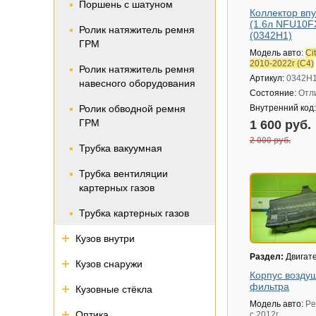
Поршень с шатуном
Коллектор вп
(1.6л NFU10F
Ролик натяжитель ремня
(0342H1)
ГРМ
Модель авто:
Ci
2010-2022г (С4)
Ролик натяжитель ремня
Артикул:
0342H
навесного оборудования
Состояние:
Отл
Ролик обводной ремня
Внутренний код
ГРМ
1 600 руб.
2 000 руб.
Трубка вакуумная
Трубка вентиляции
картерных газов
Трубка картерных газов
Кузов внутри
Раздел:
Двигат
Кузов снаружи
Корпус возду
фильтра
Кузовные стёкла
Модель авто:
Pe
Оптика
с 2012г