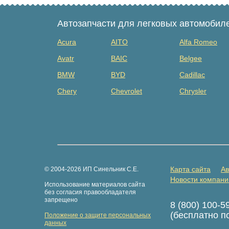
Автозапчасти для легковых автомобил
Acura
AITO
Alfa Romeo
Avatr
BAIC
Belgee
BMW
BYD
Cadillac
Chery
Chevrolet
Chrysler
Dacia
Daewoo
Datsun
Dongfeng
Evolute
Exeed
Fiat
Ford
Foton
GAZ
Geely
Genesis
Карта сайта
Ав
© 2004-2026 ИП Синельник С.Е.
Great Wall
Haima
Haval
Новости компани
Использование материалов сайта
Hongqi
Hummer
Hyundai
без согласия правообладателя
запрещено
8 (800) 100-5
Isuzu
Iveco
JAC
(бесплатно п
Положение о защите персональных
Jaguar
Jeep
Jetour
данных