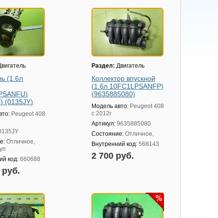
вигатель
Раздел:
Двигатель
ь (1.6л
Коллектор впускной
(1.6л 10FC1LPSANFP)
PSANFU)
(9635885080)
) (0135JY)
Модель авто:
Peugeot 408
с 2012г
вто:
Peugeot 408
Артикул:
9635885080
0135JY
Состояние:
Отличное,
е:
Отличное,
Внутренний код:
568143
уп
2 700 руб.
ий код:
660688
0 руб.