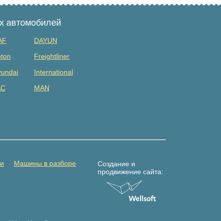
ых автомобилей
AF
DAYUN
ton
Freightliner
undai
International
AC
MAN
tsubishi
Renault
DAC
Shacman (shaanxi)
lvo
Yuejin
амаз
Погрузчик
ти
Машины в разборе
Создание и
продвижение сайта: