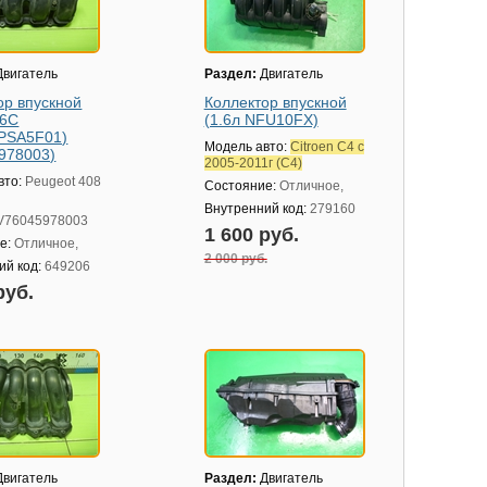
вигатель
Раздел:
Двигатель
ор впускной
Коллектор впускной
P6C
(1.6л NFU10FX)
PSA5F01)
Модель авто:
Citroen C4 с
978003)
2005-2011г (С4)
вто:
Peugeot 408
Состояние:
Отличное,
Внутренний код:
279160
V76045978003
1 600 руб.
е:
Отличное,
2 000 руб.
ий код:
649206
руб.
вигатель
Раздел:
Двигатель