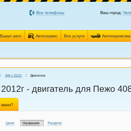
Все телефоны
Ваш город:
Чел
Выкуп авто
Автосервис
Все услуги
Автоперевозки
/
408 с 2012г
/
Двигатель
 2012г - двигатель для Пежо 408
 заказ?
Цене
Названию
Разделу