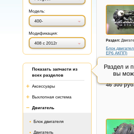
Модель:
400-
Модификация:
Раздел:
Двигат
408 с 2012г
Блок двигател
EP6 АКПП)
Модель авто:
Pe
с 2012г
Раздел и 
Показать запчасти из
Состояние:
Отл
вы мож
всех разделов
Внутренний код
46 300 руб
Аксессуары
Выхлопная система
Двигатель
Блок двигателя
Двигатель