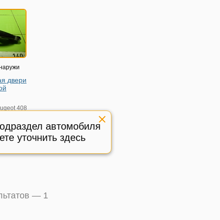
снаружи
ая двери
ой
ugeot 408
подраздел автомобиля
8680
ете уточнить здесь
ичное,
:
649151
ультатов —
1