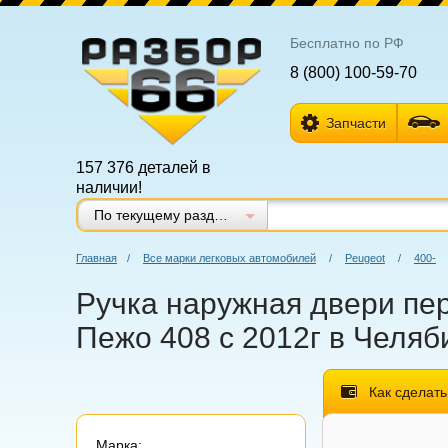
Бесплатно по РФ
8 (800) 100-59-70
Запчасти
157 376 деталей в
наличии!
По текущему разделу
Главная
/
Все марки легковых автомобилей
/
Peugeot
/
400-
Ручка наружная двери пер
Пежо 408 с 2012г в Челяб
Как сделать
Марка: