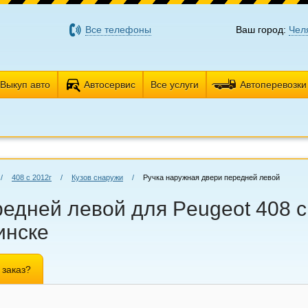
Все телефоны
Ваш город:
Чел
Выкуп авто
Автосервис
Все услуги
Автоперевозки
/
408 с 2012г
/
Кузов снаружи
/
Ручка наружная двери передней левой
едней левой для Peugeot 408 с
инске
 заказ?