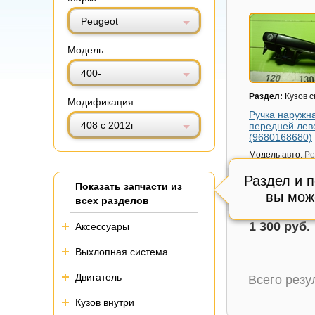
Витринный вид
Табличный вид
Peugeot
Модель:
400-
Раздел:
Кузов 
Модификация:
Ручка наружн
408 с 2012г
передней лев
(9680168680)
Модель авто:
Pe
с 2012г
Раздел и 
Артикул:
968016
Показать запчасти из
вы мож
Состояние:
Отл
всех разделов
Внутренний код
1 300 руб.
Аксессуары
Выхлопная система
Двигатель
Всего рез
Кузов внутри