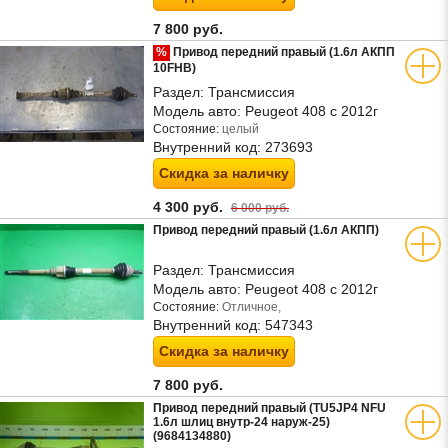
7 800 руб.
%
Привод передний правый (1.6л АКПП
10FHB)
Раздел:
Трансмиссия
Модель авто:
Peugeot 408 с 2012г
Состояние:
целый
Внутренний код:
273693
Скидка за наличку
4 300 руб.
6 000 руб.
Привод передний правый (1.6л АКПП)
Раздел:
Трансмиссия
Модель авто:
Peugeot 408 с 2012г
Состояние:
Отличное,
Внутренний код:
547343
Скидка за наличку
7 800 руб.
Привод передний правый (TU5JP4 NFU
1.6л шлиц внутр-24 наруж-25)
(9684134880)