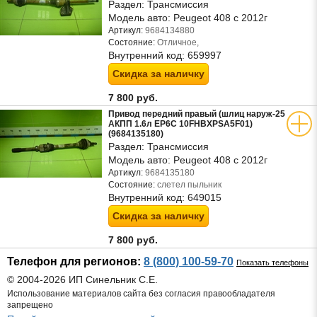
Раздел:
Трансмиссия
Модель авто:
Peugeot 408 с 2012г
Артикул:
9684134880
Состояние:
Отличное,
Внутренний код:
659997
Скидка за наличку
7 800 руб.
Привод передний правый (шлиц наруж-25
АКПП 1.6л EP6C 10FHBXPSA5F01)
(9684135180)
Раздел:
Трансмиссия
Модель авто:
Peugeot 408 с 2012г
Артикул:
9684135180
Состояние:
слетел пыльник
Внутренний код:
649015
Скидка за наличку
7 800 руб.
Телефон для регионов:
8 (800) 100-59-70
Показать телефоны
© 2004-2026 ИП Синельник С.Е.
Использование материалов сайта без согласия правообладателя
запрещено