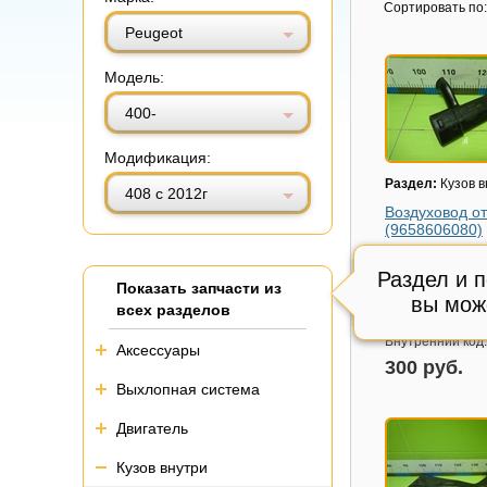
Витринный вид
Табличный вид
Сортировать по:
Peugeot
Модель:
400-
Модификация:
Раздел:
Кузов в
408 с 2012г
Воздуховод о
(9658606080)
Модель авто:
Pe
с 2012г
Раздел и 
Показать запчасти из
Артикул:
965860
вы мож
всех разделов
Состояние:
Отл
Внутренний код
Аксессуары
300 руб.
Выхлопная система
Двигатель
Кузов внутри