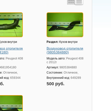
узов внутри
Раздел:
Кузов внутри
вод отопителя
Воздуховод отопителя
4180)
(9805384880)
вто:
Peugeot 408
Модель авто:
Peugeot 408
с 2012г
9681954180
Артикул:
9805384880
е:
Отличное,
Состояние:
Отличное,
ий код:
659344
Внутренний код:
649289
уб.
500 руб.