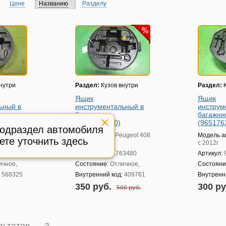
Цене
Названию
Разделу
нутри
Раздел:
Кузов внутри
Раздел:
К
Ящик
Ящик
ьный в
инструментальный в
инструм
багажник
багажни
(9651763480)
(965176
подраздел автомобиля
ugeot 408
Модель авто:
Peugeot 408
Модель а
ете уточнить здесь
с 2012г
с 2012г
3480
Артикул:
9651763480
Артикул:
ичное,
Состояние:
Отличное,
Состояни
:
568325
Внутренний код:
409761
Внутренн
350 руб.
300 р
500 руб.