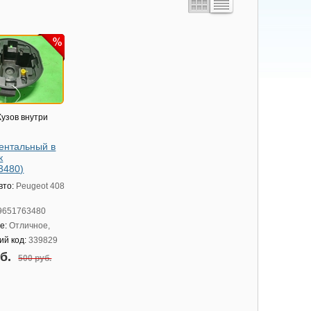
узов внутри
ентальный в
к
3480)
вто:
Peugeot 408
9651763480
е:
Отличное,
ий код:
339829
уб.
500 руб.