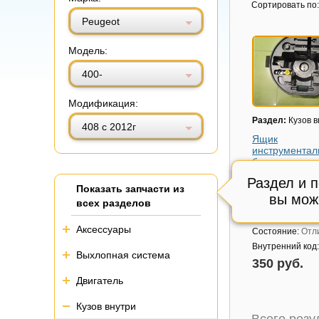
Витринный вид
Табличный вид
Сортировать по:
Peugeot
Модель:
400-
Модификация:
Раздел:
Кузов в
408 с 2012г
Ящик
инструментал
багажник
(9651763480)
Раздел и 
Показать запчасти из
Модель авто:
Pe
вы мож
с 2012г
всех разделов
Артикул:
965176
Аксессуары
Состояние:
Отл
Внутренний код
Выхлопная система
350 руб.
Двигатель
Кузов внутри