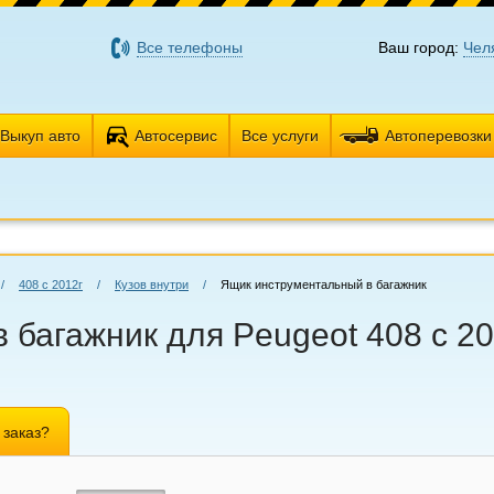
Все телефоны
Ваш город:
Чел
Выкуп авто
Автосервис
Все услуги
Автоперевозки
/
408 с 2012г
/
Кузов внутри
/
Ящик инструментальный в багажник
багажник для Peugeot 408 с 20
 заказ?