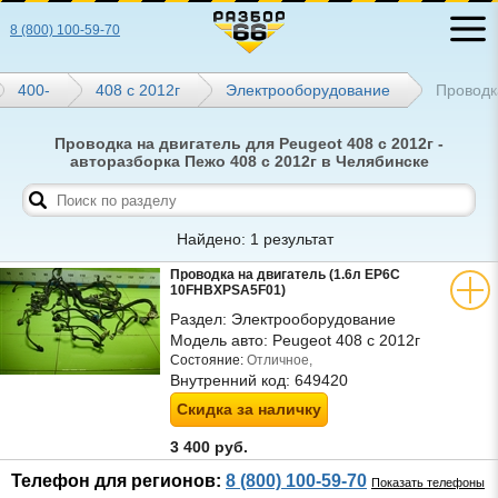
8 (800) 100-59-70
400-
408 с 2012г
Электрооборудование
Проводк
Проводка на двигатель для Peugeot 408 с 2012г -
авторазборка Пежо 408 с 2012г в Челябинске
Найдено: 1 результат
Проводка на двигатель (1.6л EP6C
10FHBXPSA5F01)
Раздел:
Электрооборудование
Модель авто:
Peugeot 408 с 2012г
Состояние:
Отличное,
Внутренний код:
649420
Скидка за наличку
3 400 руб.
Телефон для регионов:
8 (800) 100-59-70
Показать телефоны