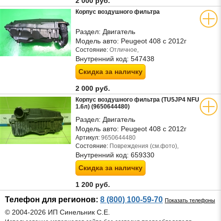
2 000 руб.
Корпус воздушного фильтра
Раздел:
Двигатель
Модель авто:
Peugeot 408 с 2012г
Состояние:
Отличное,
Внутренний код:
547438
Скидка за наличку
2 000 руб.
Корпус воздушного фильтра (TU5JP4 NFU
1.6л) (9650644480)
Раздел:
Двигатель
Модель авто:
Peugeot 408 с 2012г
Артикул:
9650644480
Состояние:
Повреждения (см.фото),
Внутренний код:
659330
Скидка за наличку
1 200 руб.
Телефон для регионов:
8 (800) 100-59-70
Показать телефоны
© 2004-2026 ИП Синельник С.Е.