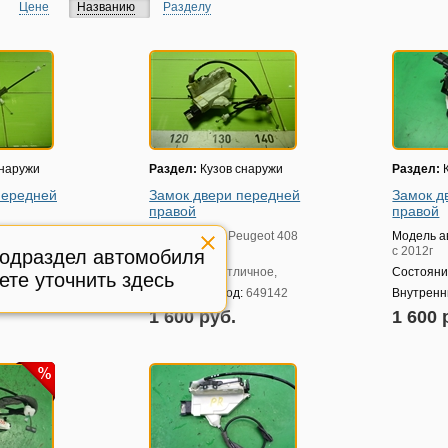
Цене
Названию
Разделу
снаружи
Раздел:
Кузов снаружи
Раздел:
К
передней
Замок двери передней
Замок д
правой
правой
ugeot 408
Модель авто:
Peugeot 408
Модель а
с 2012г
с 2012г
подраздел автомобиля
ичное,
Состояние:
Отличное,
Состояни
ете уточнить здесь
:
659363
Внутренний код:
649142
Внутренн
1 600 руб.
1 600 