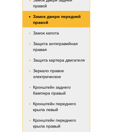
Замок двери задней
правой
Замок двери передней
правой
Замок капота
Защита антигравийная
правая
Защита картера двигателя
Зеркало правое
электрическое
Кронштейн заднего
бампера правый
Кронштейн переднего
крыла левый
Кронштейн переднего
крыла правый