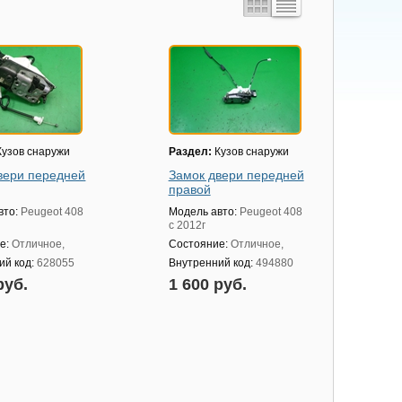
узов снаружи
Раздел:
Кузов снаружи
вери передней
Замок двери передней
правой
вто:
Peugeot 408
Модель авто:
Peugeot 408
с 2012г
е:
Отличное,
Состояние:
Отличное,
ий код:
628055
Внутренний код:
494880
руб.
1 600 руб.