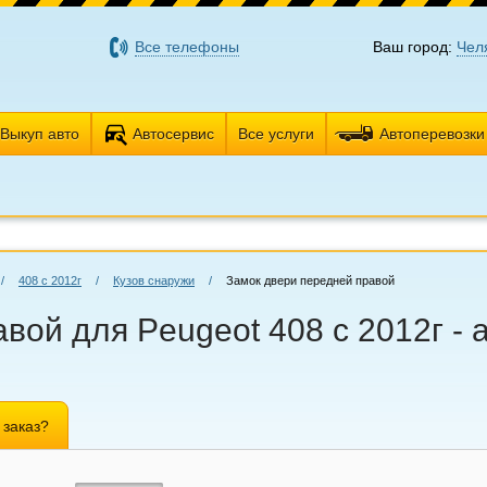
Все телефоны
Ваш город:
Чел
Выкуп авто
Автосервис
Все услуги
Автоперевозки
/
408 с 2012г
/
Кузов снаружи
/
Замок двери передней правой
вой для Peugeot 408 с 2012г - 
 заказ?