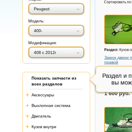
Витринный вид
Табличный вид
Сортировать по:
Peugeot
Модель:
400-
Модификация:
Раздел:
Кузов 
408 с 2012г
Замок двери 
правой
Модель авто:
Pe
с 2012г
Раздел и 
Показать запчасти из
Состояние:
Отл
вы мож
всех разделов
Внутренний код
1 600 руб.
Аксессуары
Выхлопная система
Двигатель
Кузов внутри