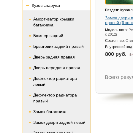
Кузов снаружи
Раздел:
Кузов 
Замок двери 
Амортизатор крышки
правой (6 кон
багажника
Модель авто:
Pe
с 2012г
Бампер задний
Состояние:
Отл
Брызговик задний правый
Внутренний код
800 руб.
1 
Дверь задняя правая
Дверь передняя правая
Всего рез
Дефлектор радиатора
левый
Дефлектор радиатора
правый
Замок багажника
Замок двери задней левой