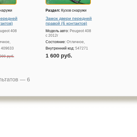
снаружи
Раздел:
Кузов снаружи
передней
Замок двери передней
тактов)
правой (6 контактов)
ugeot 408
Модель авто:
Peugeot 408
с 2012г
ичное,
Состояние:
Отличное,
:
409633
Внутренний код:
547271
1 600 руб.
000 руб.
ультатов —
6