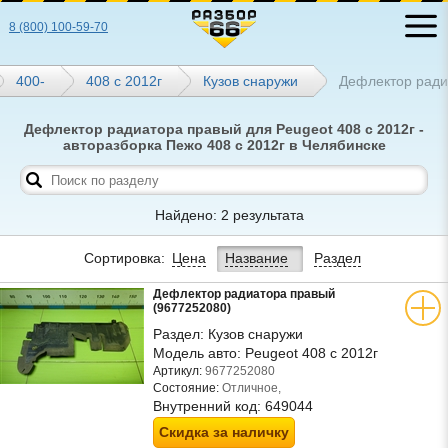
8 (800) 100-59-70
400-
408 с 2012г
Кузов снаружи
Дефлектор ради
Дефлектор радиатора правый для Peugeot 408 с 2012г -
авторазборка Пежо 408 с 2012г в Челябинске
Найдено: 2 результата
Сортировка:
Цена
Название
Раздел
Дефлектор радиатора правый
(9677252080)
Раздел:
Кузов снаружи
Модель авто:
Peugeot 408 с 2012г
Артикул:
9677252080
Состояние:
Отличное,
Внутренний код:
649044
Скидка за наличку