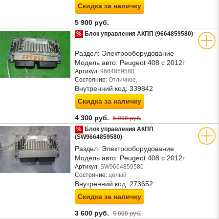
Скидка за наличку
5 900 руб.
%
Блок управления АКПП (9664859580)
Раздел:
Электрооборудование
Модель авто:
Peugeot 408 с 2012г
Артикул:
9664859580
Состояние:
Отличное,
Внутренний код:
339842
Скидка за наличку
4 300 руб.
5 000 руб.
%
Блок управления АКПП
(SW9664859580)
Раздел:
Электрооборудование
Модель авто:
Peugeot 408 с 2012г
Артикул:
SW9664859580
Состояние:
целый
Внутренний код:
273652
Скидка за наличку
3 600 руб.
5 000 руб.