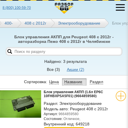
8 (800) 100-59-70
400-
408 с 2012г
Электрооборудование
Блок уп
Блок управления АКПП для Peugeot 408 с 2012г -
авторазборка Пежо 408 с 2012г в Челябинске
Найдено: 3 результата
Все
(3)
Акции
(2)
Сортировка:
Цена
Название
Раздел
Блок управления АКПП (1.6л EP6C
10FHBXPSA5F01) (9664859580)
Раздел:
Электрооборудование
Модель авто:
Peugeot 408 с 2012г
Артикул:
9664859580
Состояние:
Отличное,
Внутренний код:
649218