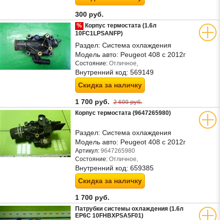
300 руб.
%
Корпус термостата (1.6л
10FC1LPSANFP)
Раздел:
Система охлаждения
Модель авто:
Peugeot 408 с 2012г
Состояние:
Отличное,
Внутренний код:
569149
Скидка за наличку
1 700 руб.
2 600 руб.
Корпус термостата (9647265980)
Раздел:
Система охлаждения
Модель авто:
Peugeot 408 с 2012г
Артикул:
9647265980
Состояние:
Отличное,
Внутренний код:
659385
Скидка за наличку
1 700 руб.
Патрубки системы охлаждения (1.6л
EP6C 10FHBXPSA5F01)