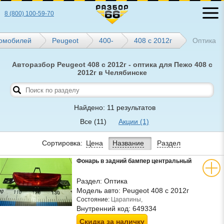
8 (800) 100-59-70
томобилей
Peugeot
400-
408 с 2012г
Оптика
Авторазбор Peugeot 408 с 2012г - оптика для Пежо 408 с
2012г в Челябинске
Найдено: 11 результатов
Все
(11)
Акции
(1)
Сортировка:
Цена
Название
Раздел
Фонарь в задний бампер центральный
Раздел:
Оптика
Модель авто:
Peugeot 408 с 2012г
Состояние:
Царапины,
Внутренний код:
649334
Скидка за наличку