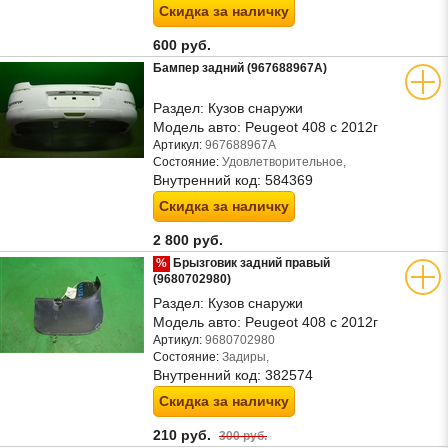
Скидка за наличку
600 руб.
Бампер задний (967688967A)
Раздел:
Кузов снаружи
Модель авто:
Peugeot 408 с 2012г
Артикул:
967688967A
Состояние:
Удовлетворительное,
Внутренний код:
584369
Скидка за наличку
2 800 руб.
%
Брызговик задний правый
(9680702980)
Раздел:
Кузов снаружи
Модель авто:
Peugeot 408 с 2012г
Артикул:
9680702980
Состояние:
Задиры,
Внутренний код:
382574
Скидка за наличку
210 руб.
300 руб.