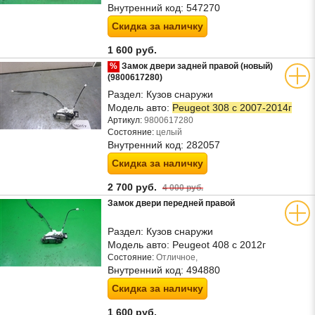
Внутренний код:
547270
Скидка за наличку
1 600 руб.
%
Замок двери задней правой (новый)
(9800617280)
Раздел:
Кузов снаружи
Модель авто:
Peugeot 308 с 2007-2014г
Артикул:
9800617280
Состояние:
целый
Внутренний код:
282057
Скидка за наличку
2 700 руб.
4 000 руб.
Замок двери передней правой
Раздел:
Кузов снаружи
Модель авто:
Peugeot 408 с 2012г
Состояние:
Отличное,
Внутренний код:
494880
Скидка за наличку
1 600 руб.