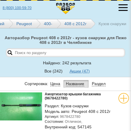
8 (800) 100-59-70
лей
Peugeot
400-
408 с 2012г
Кузов снаружи
Авторазбор Peugeot 408 с 2012г - кузов снаружи для Пежо
408 с 2012г в Челябинске
Найдено: 242 результата
Все
(242)
Акции
(47)
Сортировка:
Цена
Название
Раздел
Амортизатор крышки багажника
(9678422780)
Раздел:
Кузов снаружи
Модель авто:
Peugeot 408 с 2012г
Артикул:
9678422780
Состояние:
Отличное,
Внутренний код:
547145